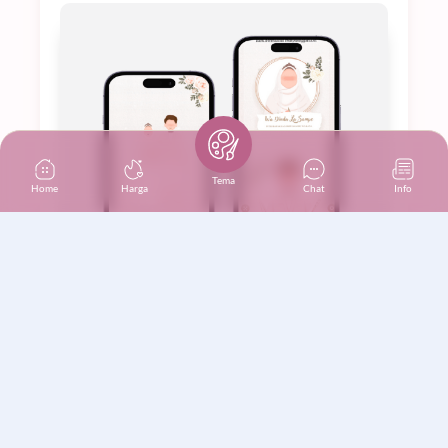
Tema
Home
Harga
Chat
Info
LIHAT DESAIN