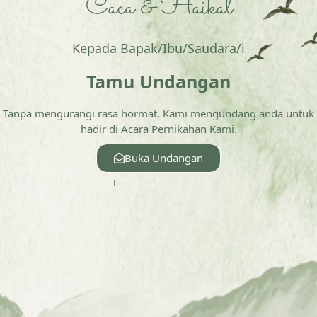
Caca & Haikal
Walimatul 'Urs
Kepada Bapak/Ibu/Saudara/i
Tamu Undangan
28 | 01 | 2024
Caca & Haikal
Tanpa mengurangi rasa hormat, Kami mengundang anda untuk
hadir di Acara Pernikahan Kami.
Buka Undangan