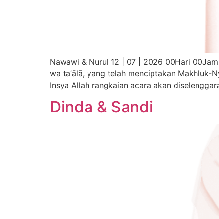
Nawawi & Nurul 12 | 07 | 2026 00Hari 00Jam 00Menit 00Detik ٱلسَّلَامُ عَلَيْكُمْ وَرَحْمَةُ ٱللَّٰهِ وَبَرَكَاتُهُ D
wa taʿālā, yang telah menciptakan Makhluk-
Insya Allah rangkaian acara akan diselengga
Dinda & Sandi