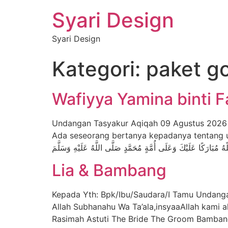
Syari Design
Syari Design
Kategori:
paket g
Wafiyya Yamina binti 
Undangan Tasyakur Aqiqah 09 Agustus 2026 00Hari 00Jam 00Menit 00Detik ُ ٱللَّٰهِ وَبَرَكَاتُهُ
Ada seseorang bertanya kepadanya tentang ucap
Lia & Bambang
Kepada Yth: Bpk/Ibu/Saudara/I Tamu Undang
Allah Subhanahu Wa Ta’ala,insyaaAllah kami a
Rasimah Astuti The Bride The Groom Bambang 