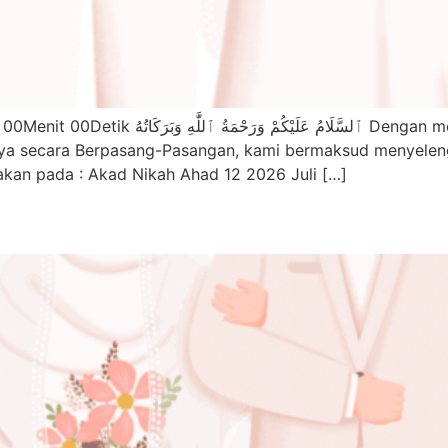
engan memohon rahmat dan ridho Allah subḥānahu
Nya secara Berpasang-Pasangan, kami bermaksud menyelen
rakan pada : Akad Nikah Ahad 12 2026 Juli […]