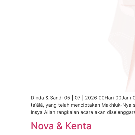
Dinda & Sandi 05 | 07 | 2026 00Hari 00Jam 00Menit 00Detik ٱلسَّلَامُ عَلَيْكُمْ وَرَحْمَةُ ٱللَّٰهِ وَبَرَكَاتُهُ Dengan
taʿālā, yang telah menciptakan Makhluk-Nya
Insya Allah rangkaian acara akan diselengga
Nova & Kenta