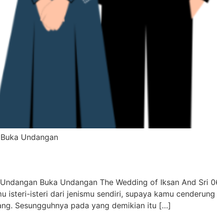
i Buka Undangan
u Undangan Buka Undangan The Wedding of Iksan And Sri 0
 isteri-isteri dari jenismu sendiri, supaya kamu cenderu
ang. Sesungguhnya pada yang demikian itu […]