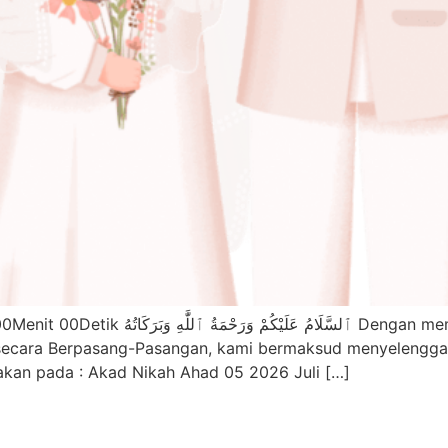
 memohon rahmat dan ridho Allah subḥānahu wa
 secara Berpasang-Pasangan, kami bermaksud menyelengga
rakan pada : Akad Nikah Ahad 05 2026 Juli […]