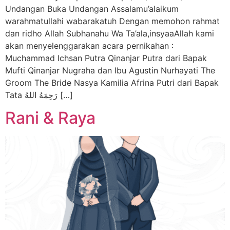
Undangan Buka Undangan Assalamu’alaikum
warahmatullahi wabarakatuh Dengan memohon rahmat
dan ridho Allah Subhanahu Wa Ta’ala,insyaaAllah kami
akan menyelenggarakan acara pernikahan :
Muchammad Ichsan Putra Qinanjar Putra dari Bapak
Mufti Qinanjar Nugraha dan Ibu Agustin Nurhayati The
Groom The Bride Nasya Kamilia Afrina Putri dari Bapak
Tata رَحِمَهُ اللهُ […]
Rani & Raya