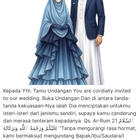
Kepada Yth. Tamu Undangan You are cordially invited
to our wedding. Buka Undangan Dan di antara tanda-
tanda kekuasaan-Nya ialah Dia menciptakan untukmu
isteri-isteri dari jenismu sendiri, supaya kamu cenderung
dan merasa tenteram kepadanya. Qs. Ar-Rum 21 ٱلسَّلَامُ
عَلَيْكُمْ وَرَحْمَةُ ٱللَّٰهِ وَبَرَكَاتُهُ “Tanpa mengurangi rasa hormat,
kami bermaksud mengundang Bapak/Ibu/Saudara/I